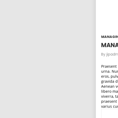
MANAGI
MANA
By
jipadm
Praesent 
urna. Nun
eros, pul
gravida d
Aenean ve
libero ma
viverra, 
praesent 
varius cu