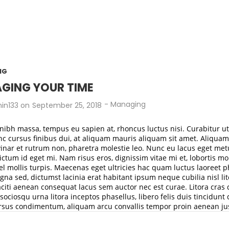
NG
GING YOUR TIME
-
Managing
in133
on
September 25, 2018
nibh massa, tempus eu sapien at, rhoncus luctus nisi. Curabitur u
c cursus finibus dui, at aliquam mauris aliquam sit amet. Aliqua
vinar et rutrum non, pharetra molestie leo. Nunc eu lacus eget met
ictum id eget mi. Nam risus eros, dignissim vitae mi et, lobortis mo
l mollis turpis. Maecenas eget ultricies hac quam luctus laoreet p
gna sed, dictumst lacinia erat habitant ipsum neque cubilia nisl lit
taciti aenean consequat lacus sem auctor nec est curae. Litora cras
sociosqu urna litora inceptos phasellus, libero felis duis tincidunt
rsus condimentum, aliquam arcu convallis tempor proin aenean ju