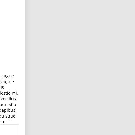
t augue
m augue
us
lestie mi.
hasellus
ora odio
 dapibus
 quisque
sto